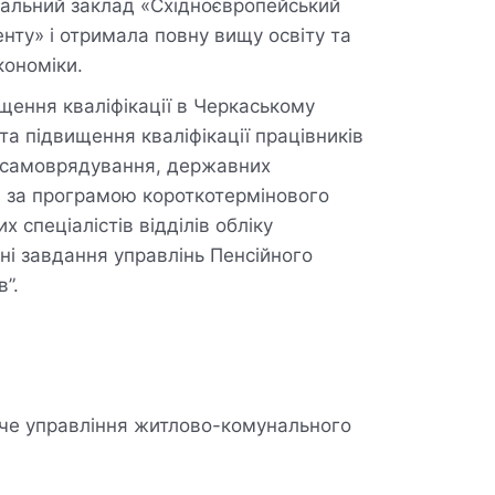
чальний заклад «Східноєвропейський
нту» і отримала повну вищу освіту та
кономіки.
щення кваліфікації в Черкаському
та підвищення кваліфікації працівників
в самоврядування, державних
ій за програмою короткотермінового
 спеціалістів відділів обліку
ні завдання управлінь Пенсійного
”.
иче управління житлово-комунального