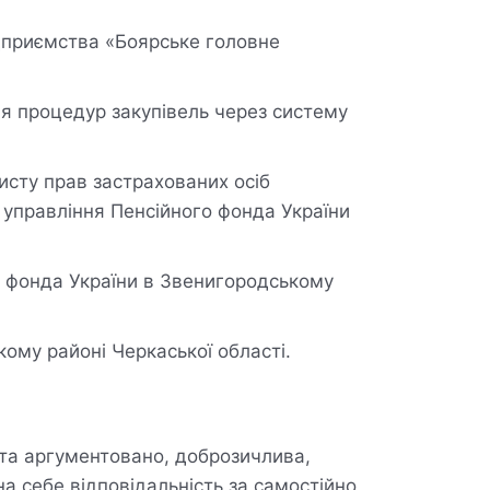
ідприємства «Боярське головне
я процедур закупівель через систему
хисту прав застрахованих осіб
о управління Пенсійного фонда України
о фонда України в Звенигородському
ому районі Черкаської області.
 та аргументовано, доброзичлива,
на себе відповідальність за самостійно