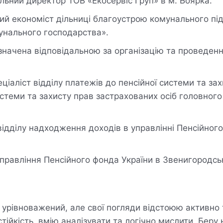
альний директор ТОВ «Екосервіс Груп» в м. Боярка.
ний економіст дільниці благоустрою комунального п
унального господарства».
начена відповідальною за організацію та проведенн
еціаліст відділу платежів до пенсійної системи та за
истеми та захисту прав застрахованих осіб головног
відділу надходження доходів в управлінні Пенсійног
правління Пенсійного фонда України в Звенигородськ
, урівноважений, але свої погляди відстоюю активно
ійкість, вмію аналізувати та логічно мислити. Беру 