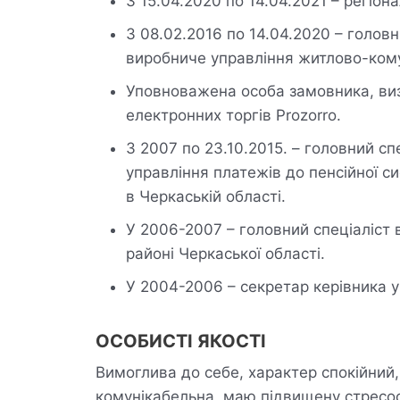
З 15.04.2020 по 14.04.2021 – регіон
З 08.02.2016 по 14.04.2020 – голов
виробниче управління житлово-ком
Уповноважена особа замовника, виз
електронних торгів Prozorro.
З 2007 по 23.10.2015. – головний сп
управління платежів до пенсійної с
в Черкаській області.
У 2006-2007 – головний спеціаліст 
районі Черкаської області.
У 2004-2006 – секретар керівника у
ОСОБИСТІ ЯКОСТІ
Вимоглива до себе, характер спокійний
комунікабельна, маю підвищену стресост