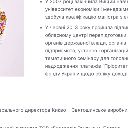
У 2007 році закінчила Вищий нав
університет економіки і менеджме
здобула кваліфікацію магістра з е
У червні 2013 року пройшла підви
обласному центрі перепідготовки 
органів державної влади, органі
підприємств, установ і організац
тематичного семінару для головних
надходження платежів “Пріоритет
фонду України щодо обліку доходів
генерального директора Києво – Святошинське виробн