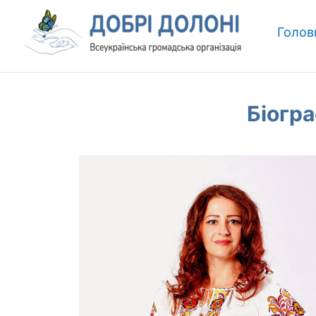
Голов
Біогра