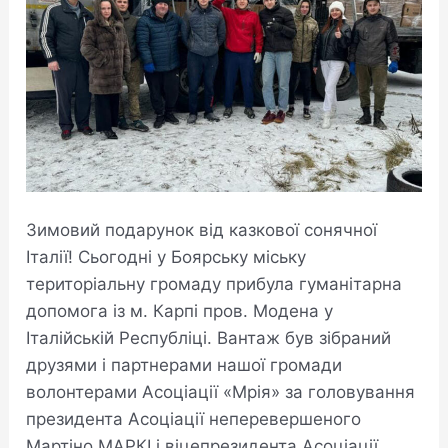
Зимовий подарунок від казкової сонячної
Італії! Сьогодні у Боярську міську
територіальну громаду прибула гуманітарна
допомога із м. Карпі пров. Модена у
Італійській Республіці. Вантаж був зібраний
друзями і партнерами нашої громади
волонтерами Асоціації «Мрія» за головування
президента Асоціації неперевершеного
Мартіно МАРКІ і віцепрезидента Асоціації