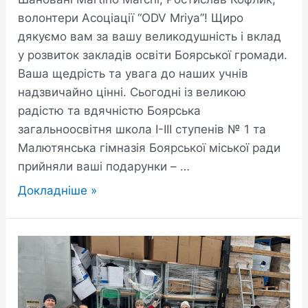
волонтери Асоціації “ODV Mriya”! Щиро
дякуємо вам за вашу великодушність і вклад
у розвиток закладів освіти Боярської громади.
Ваша щедрість та увага до наших учнів
надзвичайно цінні. Сьогодні із великою
радістю та вдячністю Боярська
загальноосвітня школа І-ІІІ ступенів № 1 та
Малютянська гімназія Боярської міської ради
прийняли ваші подарунки – …
Докладніше »