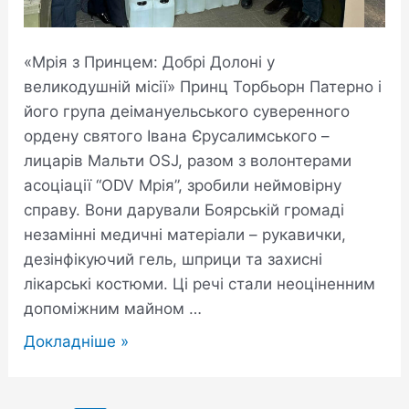
«Мрія з Принцем: Добрі Долоні у
великодушній місії» Принц Торбьорн Патерно і
його група деімануельського суверенного
ордену святого Івана Єрусалимського –
лицарів Мальти OSJ, разом з волонтерами
асоціації “ODV Мрія”, зробили неймовірну
справу. Вони дарували Боярській громаді
незамінні медичні матеріали – рукавички,
дезінфікуючий гель, шприци та захисні
лікарські костюми. Ці речі стали неоціненним
допоміжним майном …
Докладніше »